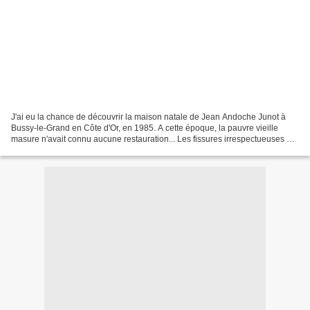
J'ai eu la chance de découvrir la maison natale de Jean Andoche Junot à
Bussy-le-Grand en Côte d'Or, en 1985. A cette époque, la pauvre vieille
masure n'avait connu aucune restauration... Les fissures irrespectueuses qui
marquaient ses vieux murs lui...