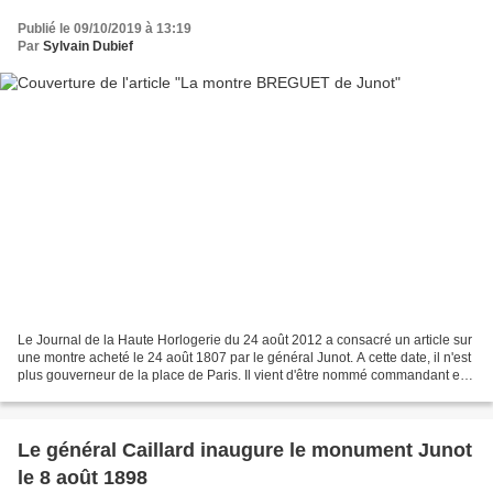
Publié le 09/10/2019 à 13:19
Par
Sylvain Dubief
Le Journal de la Haute Horlogerie du 24 août 2012 a consacré un article sur
une montre acheté le 24 août 1807 par le général Junot. A cette date, il n'est
plus gouverneur de la place de Paris. Il vient d'être nommé commandant en
chef du corps d'observation...
Le général Caillard inaugure le monument Junot
le 8 août 1898