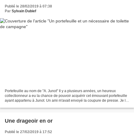
Publié le 28/02/2019 à 07:38
Par
Sylvain Dubief
Portefeuille au nom de "A. Junot" Il y a plusieurs années, un heureux
collectionneur a eu la chance de pouvoir acquérir cet émouvant portefeuille
ayant appartenu à Junot. Un ami m'avait envoyé la coupure de presse. Je l'ai
gardé longtemps dans mes dossiers...
Une drageoir en or
Publié le 27/02/2019 à 17:52