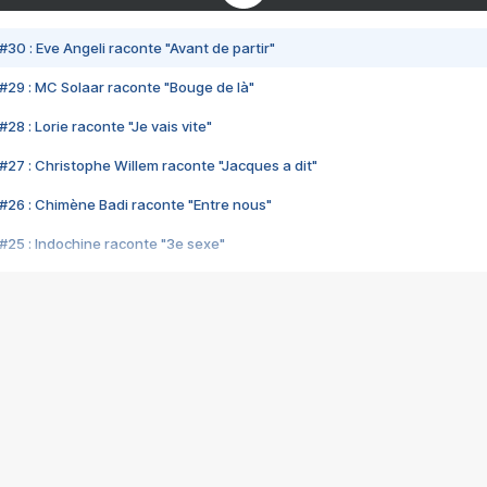
#30 : Eve Angeli raconte "Avant de partir"
#29 : MC Solaar raconte "Bouge de là"
28 : Lorie raconte "Je vais vite"
#27 : Christophe Willem raconte "Jacques a dit"
#26 : Chimène Badi raconte "Entre nous"
#25 : Indochine raconte "3e sexe"
#24 : Zaho raconte "C'est chelou"
#23 : Patrick Bruel raconte "Au café des délices"
#22 : Kyo raconte "Le chemin"
#21 : Nolwenn Leroy raconte "Cassé"
#20 : Patrick Hernandez raconte "Born to be alive"
#19 : Lorie raconte "Près de moi"