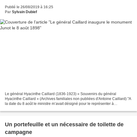
Publié le 26/08/2019 à 16:25
Par
Sylvain Dubief
Le général Hyacinthe Caillard (1836-1923) « Souvenirs du général
Hyacinthe Caillard » (Archives familiales non publiées d'Antoine Caillard) "A
la date du 8 août le ministre m’avait désigné pour le représenter à
l’inauguration de la statue du général Junot,...
Un portefeuille et un nécessaire de toilette de
campagne