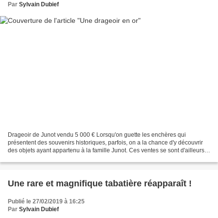
Par
Sylvain Dubief
Drageoir de Junot vendu 5 000 € Lorsqu'on guette les enchères qui
présentent des souvenirs historiques, parfois, on a la chance d'y découvrir
des objets ayant appartenu à la famille Junot. Ces ventes se sont d'ailleurs
multipliées à partir des années...
Une rare et magnifique tabatière réapparaît !
Publié le 27/02/2019 à 16:25
Par
Sylvain Dubief