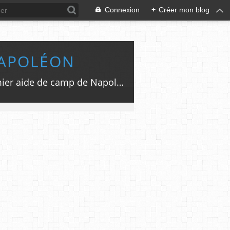
Connexion
+
Créer mon blog
NAPOLÉON
Site de recherches sur le général Andoche Junot (1771-1813), duc d'Abrantès, Premier aide de camp de Napoléon. Campagne Egypte, Portugal, Espagne, Russie. Famille de Laure de la duchesse d'Abrantès. Biographie par Sylvain Dubief. Photos Bussy-le-Grand et Montbard.