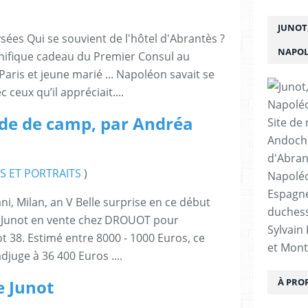
JUNOT,
sées Qui se souvient de l'hôtel d'Abrantès ?
NAPO
gnifique cadeau du Premier Consul au
is et jeune marié ... Napoléon savait se
ceux qu’il appréciait....
ide de camp, par Andréa
Site de
Andoche
d'Abran
S ET PORTRAITS
)
Napoléo
Espagne
ni, Milan, an V Belle surprise en ce début
duchess
de Junot en vente chez DROUOT pour
Sylvain
ot 38. Estimé entre 8000 - 1000 Euros, ce
et Mont
djuge à 36 400 Euros ....
e Junot
À PRO