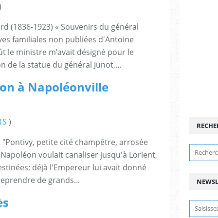
)
ard (1836-1923) « Souvenirs du général
ves familiales non publiées d'Antoine
oût le ministre m’avait désigné pour le
n de la statue du général Junot,...
ion à Napoléonville
TS
)
RECHE
i "Pontivy, petite cité champêtre, arrosée
 Napoléon voulait canaliser jusqu'à Lorient,
estinées; déjà l'Empereur lui avait donné
treprendre de grands...
NEWSL
ès