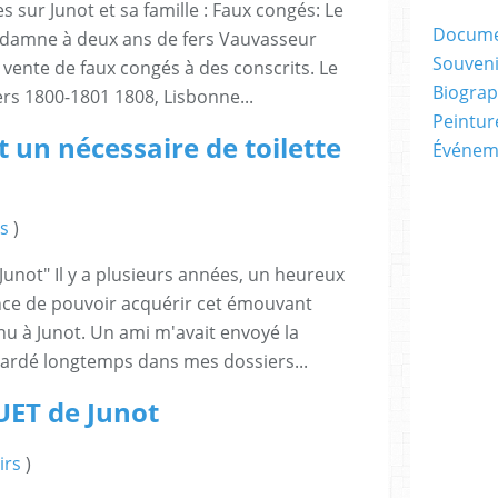
s sur Junot et sa famille : Faux congés: Le
Docum
ondamne à deux ans de fers Vauvasseur
Souveni
 vente de faux congés à des conscrits. Le
Biograp
ers 1800-1801 1808, Lisbonne...
Peintur
t un nécessaire de toilette
Événem
s
)
Junot" Il y a plusieurs années, un heureux
ance de pouvoir acquérir cet émouvant
nu à Junot. Un ami m'avait envoyé la
 gardé longtemps dans mes dossiers...
ET de Junot
irs
)